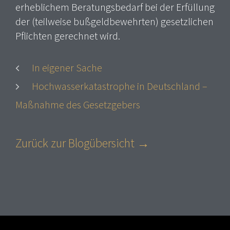
erheblichem Beratungsbedarf bei der Erfüllung
der (teilweise bußgeldbewehrten) gesetzlichen
Pflichten gerechnet wird.
In eigener Sache
Hochwasserkatastrophe in Deutschland –
Maßnahme des Gesetzgebers
Zurück zur Blogübersicht →