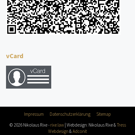
vCard
Impressum
Datenschutzerklärung
Sitemap
© 2026 Nikolaus Rixe -
rixe.law
| Webdesign: Nikolaus Rixe &
Tress
Webdesign
&
Adconit