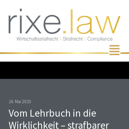
Zum
Inhalt
springen
Men
16. Mai 2025
Vom Lehrbuch in die
Wirklichkeit – strafbarer