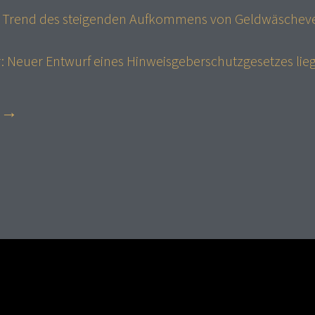
 – Trend des steigenden Aufkommens von Geldwäschev
: Neuer Entwurf eines Hinweisgeberschutzgesetzes lieg
t →