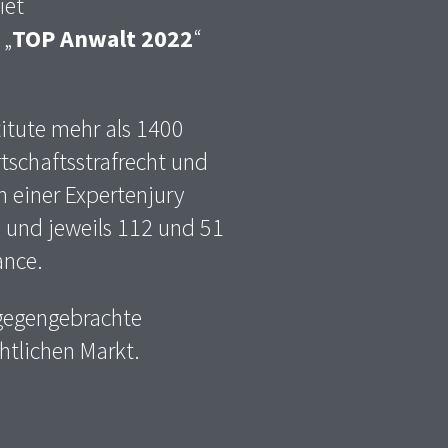
iet
 „
TOP Anwalt 2022
“
itute mehr als 1400
tschaftsstrafrecht und
n einer Expertenjury
n und jeweils 112 und 51
ance.
tgegengebrachte
htlichen Markt.